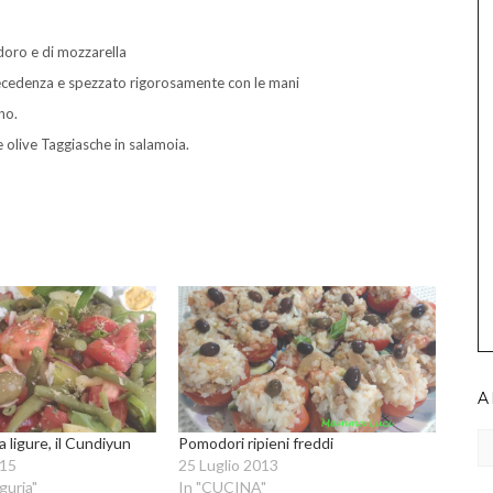
doro e di mozzarella
recedenza e spezzato rigorosamente con le mani
no.
olive Taggiasche in salamoia.
A
Ar
a ligure, il Cundiyun
Pomodori ripieni freddi
015
25 Luglio 2013
guria"
In "CUCINA"