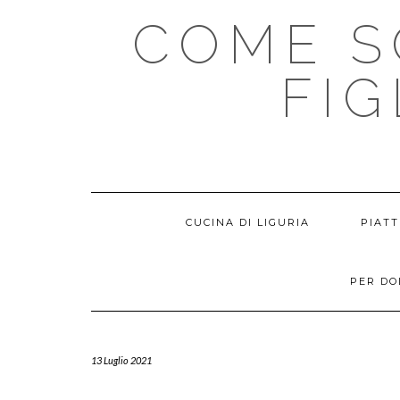
Skip
COME S
to
content
FIG
CUCINA DI LIGURIA
PIATT
PER D
13 Luglio 2021