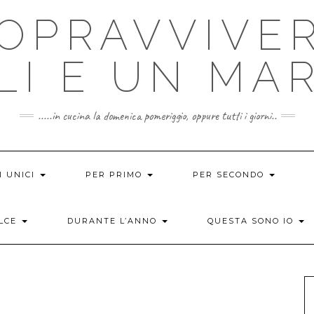
OPRAVVIVER
LI E UN MA
.....in cucina la domenica pomeriggio, oppure tutti i giorni..
I UNICI
PER PRIMO
PER SECONDO
OLCE
DURANTE L’ANNO
QUESTA SONO IO