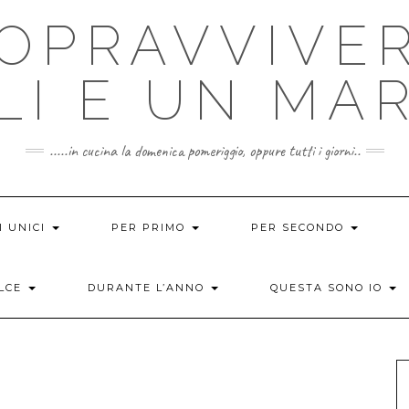
OPRAVVIVER
LI E UN MA
.....in cucina la domenica pomeriggio, oppure tutti i giorni..
I UNICI
PER PRIMO
PER SECONDO
OLCE
DURANTE L’ANNO
QUESTA SONO IO