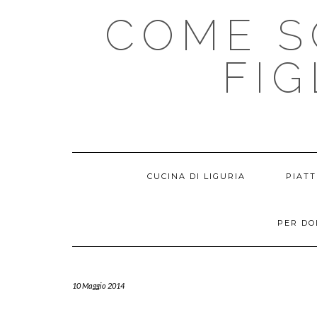
Skip
COME S
to
content
FIG
CUCINA DI LIGURIA
PIATT
PER D
10 Maggio 2014